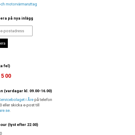
 och motorvärmaruttag
ra på nya inlägg
a fel)
15 00
n (vardagar kl. 09.00-16.00)
ervicebolaget i Åre
på telefon
 eller skicka e-post till
re.se
.
our (tyst efter 22.00)
0