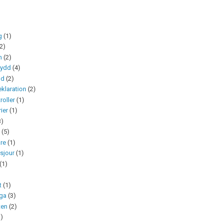
g
(1)
(2)
n
(2)
kydd
(4)
nd
(2)
klaration
(2)
roller
(1)
rier
(1)
3)
m
(5)
are
(1)
sjour
(1)
(1)
t
(1)
uga
(3)
ten
(2)
1)