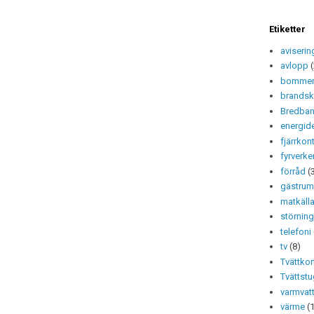
Etiketter
aviserin
avlopp
bomme
brands
Bredba
energide
fjärrkont
fyrverke
förråd
(
gästru
matkäll
störning
telefoni
tv
(8)
Tvättkor
Tvättst
varmvat
värme
(