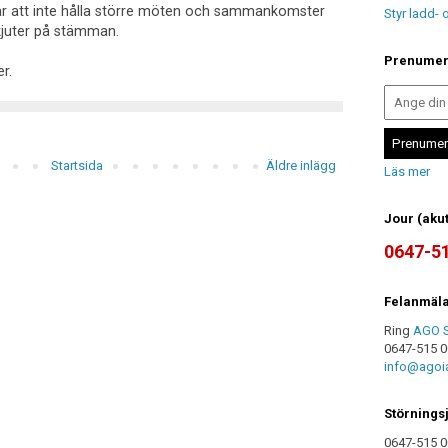
 är att inte hålla större möten och sammankomster
Styr ladd-
skjuter på stämman.
Prenumere
r.
Startsida
Äldre inlägg
Läs mer
Jour (akut
0647-5
Felanmäla
Ring
AGO S
0647-515 00
info@agoia
Störningsj
0647-515 0