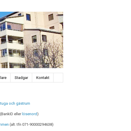
lare
Stadgar
Kontakt
stuga och gästrum
(BankID eller
lösenord
)
mmen
(alt. tfn 071-90000294638)