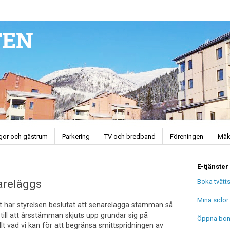
ugor och gästrum
Parkering
TV och bredband
Föreningen
Mäk
E-tjänster
Boka tvätt
areläggs
Mina sidor
 har styrelsen beslutat att senarelägga stämman så
till att årsstämman skjuts upp grundar sig på
Öppna bo
lt vad vi kan för att begränsa smittspridningen av