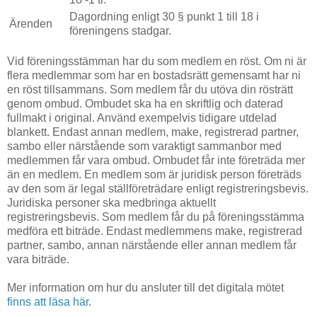
Dagordning enligt 30 § punkt 1 till 18 i
Ärenden
föreningens stadgar.
Vid föreningsstämman har du som medlem en röst. Om ni är
flera medlemmar som har en bostadsrätt gemensamt har ni
en röst tillsammans. Som medlem får du utöva din rösträtt
genom ombud. Ombudet ska ha en skriftlig och daterad
fullmakt i original. Använd exempelvis tidigare utdelad
blankett. Endast annan medlem, make, registrerad partner,
sambo eller närstående som varaktigt sammanbor med
medlemmen får vara ombud. Ombudet får inte företräda mer
än en medlem. En medlem som är juridisk person företräds
av den som är legal ställföreträdare enligt registreringsbevis.
Juridiska personer ska medbringa aktuellt
registreringsbevis. Som medlem får du på föreningsstämma
medföra ett biträde. Endast medlemmens make, registrerad
partner, sambo, annan närstående eller annan medlem får
vara biträde.
Mer information om hur du ansluter till det digitala mötet
finns att läsa här
.