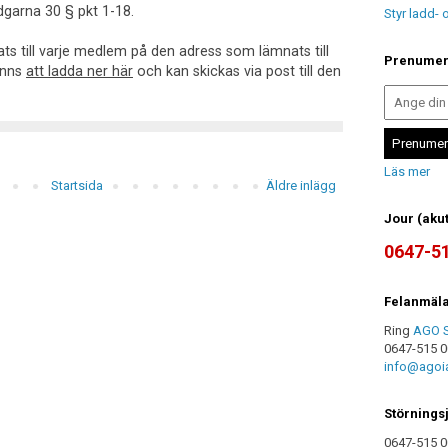
dgarna 30 § pkt 1-18.
Styr ladd-
ats till varje medlem på den adress som lämnats till
Prenumere
inns
att ladda ner här
och kan skickas via post till den
Läs mer
Startsida
Äldre inlägg
Jour (akut
0647-5
Felanmäla
Ring
AGO S
0647-515 00
info@agoia
Störningsj
0647-515 0