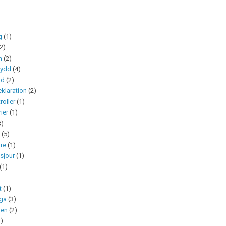
g
(1)
(2)
n
(2)
kydd
(4)
nd
(2)
klaration
(2)
roller
(1)
rier
(1)
3)
m
(5)
are
(1)
sjour
(1)
(1)
t
(1)
uga
(3)
ten
(2)
1)