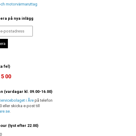
 och motorvärmaruttag
ra på nya inlägg
a fel)
15 00
n (vardagar kl. 09.00-16.00)
ervicebolaget i Åre
på telefon
 eller skicka e-post till
re.se
.
our (tyst efter 22.00)
0