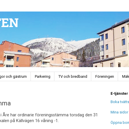
ugor och gästrum
Parkering
TV och bredband
Föreningen
Mäk
E-tjänster
Boka tvätt
ämma
Mina sidor
 i Åre har ordinarie föreningsstämma torsdag den 31
okalen på Källvägen 16 våning -1.
Öppna bo