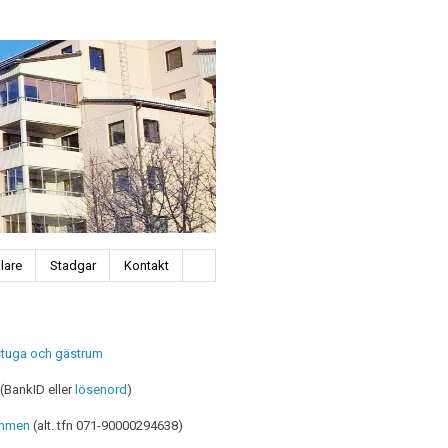
lare
Stadgar
Kontakt
stuga och gästrum
(BankID eller
lösenord
)
mmen
(alt. tfn 071-90000294638)