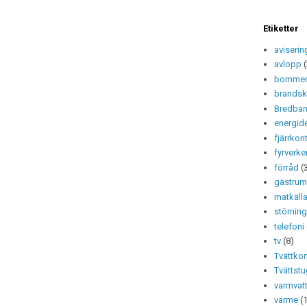
Etiketter
aviserin
avlopp
bomme
brands
Bredba
energide
fjärrkont
fyrverke
förråd
(
gästru
matkäll
störning
telefoni
tv
(8)
Tvättkor
Tvättst
varmvat
värme
(