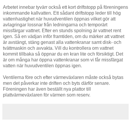
Arbetet innebar tyvärr också ett kort driftstopp på föreningens
inkommande kallvatten. Ett sådant driftstopp leder till hög
vattenhastighet när huvudventilen öppnas vilket gör att
avlagringar lossnar från ledningarna och temporärt
missfärgar vattnet. Efter en stunds spolning är vattnet rent
igen. Så en vädjan inför framtiden, om du märker att vattnet
är avstängt, stäng genast alla vattenkranar samt disk- och
tvättmaskin och avvakta. Vill du kontrollera om vattnet
kommit tillbaka så öppnar du en kran lite och försiktigt. Det
är om många har öppna vattenkranar som vi får missfärgat
vatten när huvudventilen öppnas igen.
Ventilerna före och efter värmeväxlaren måste också bytas
men det påverkar inte driften och byts därför senare.
Föreningen har även beställt nya plattor till
plattvärmeväxlaren för värmen som reserv.